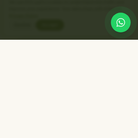
We use first-party cookies to understand site traffic and
improve your experience. Your data stays with AAMLDA.
Privacy Policy
Decline
Accept
AAMLDA ORGANIC FOODS & RESEARCH CENTER PVT
LTD
Mushrooms + Ayurvedic adaptogens. Small-batch. GMP-