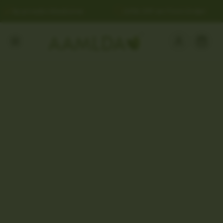
Ayurvedic Medicine
20% Off on First Order