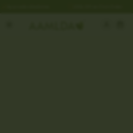
Ayurvedic Medicine
20% Off on First Order