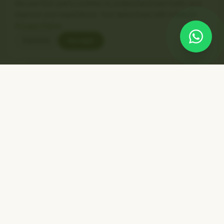
We use first-party cookies to understand site traffic and
improve your experience. Your data stays with AAMLDA.
Privacy Policy
Decline
Accept
AAMLDA ORGANIC FOODS & RESEARCH CENTER PVT
LTD
Mushrooms + Ayurvedic adaptogens. Small-batch. GMP-